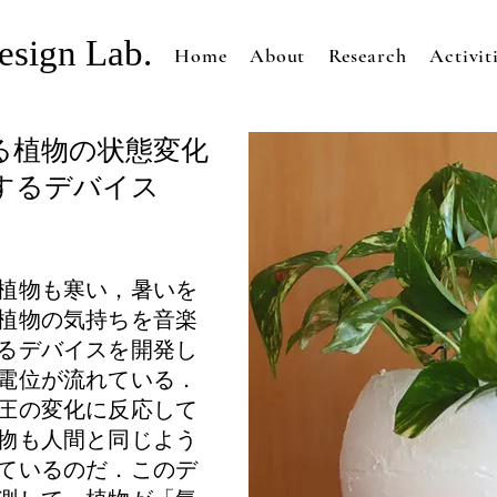
sign Lab.
Home
About
Research
Activit
る植物の状態変化
するデバイス
植物も寒い，暑いを
植物の気持ちを音楽
るデバイスを開発し
電位が流れている．
圧の変化に反応して
物も人間と同じよう
ているのだ．このデ